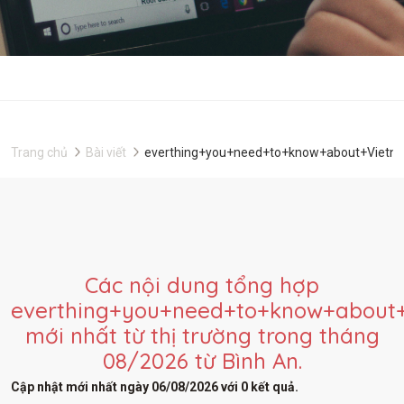
Trang chủ
Bài viết
everthing+you+need+to+know+about+Vietn
Các nội dung tổng hợp
everthing+you+need+to+know+about
mới nhất từ thị trường trong tháng
08/2026 từ Bình An.
Cập nhật mới nhất ngày 06/08/2026 với 0 kết quả.