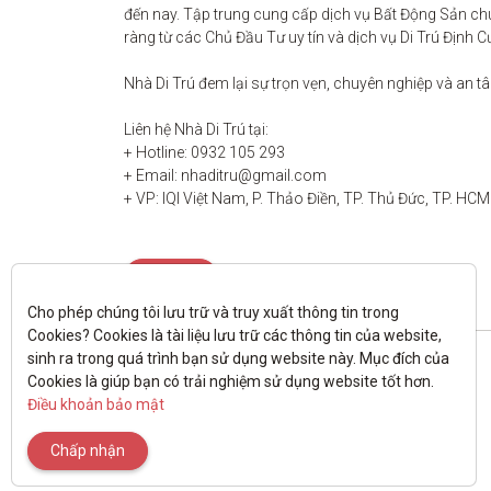
đến nay. Tập trung cung cấp dịch vụ Bất Động Sản chu
ràng từ các Chủ Đầu Tư uy tín và dịch vụ Di Trú Định C
Nhà Di Trú đem lại sự trọn vẹn, chuyên nghiệp và an t
Liên hệ Nhà Di Trú tại:

+ Hotline: 0932 105 293

+ Email: nhaditru@gmail.com

+ VP: IQI Việt Nam, P. Thảo Điền, TP. Thủ Đức, TP. HCM
Liên hệ
Cho phép chúng tôi lưu trữ và truy xuất thông tin trong 
Cookies? Cookies là tài liệu lưu trữ các thông tin của website, 
sinh ra trong quá trình bạn sử dụng website này. Mục đích của 
Cookies là giúp bạn có trải nghiệm sử dụng website tốt hơn. 
Điều khoản bảo mật
Chấp nhận
All rights reserved.