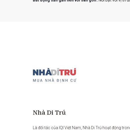
Bất động sản gắn liền với sân golf:
Nổi bật với vị trí
Nhà Di Trú
Là đối tác của IQI Việt Nam, Nhà Di Trú hoạt động tron