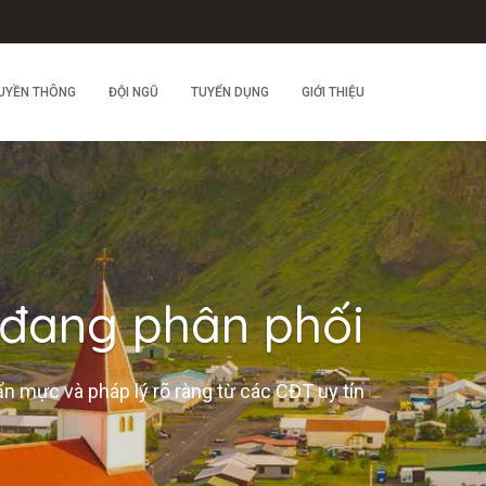
UYỀN THÔNG
ĐỘI NGŨ
TUYỂN DỤNG
GIỚI THIỆU
 đang phân phối
n mực và pháp lý rõ ràng từ các CĐT uy tín