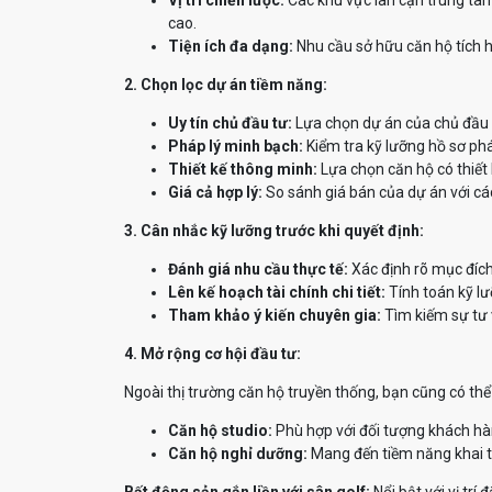
Vị trí chiến lược:
Các khu vực lân cận trung tâm
cao.
Tiện ích đa dạng:
Nhu cầu sở hữu căn hộ tích hợ
2. Chọn lọc dự án tiềm năng:
Uy tín chủ đầu tư:
Lựa chọn dự án của chủ đầu tư
Pháp lý minh bạch:
Kiểm tra kỹ lưỡng hồ sơ phá
Thiết kế thông minh:
Lựa chọn căn hộ có thiết 
Giá cả hợp lý:
So sánh giá bán của dự án với cá
3. Cân nhắc kỹ lưỡng trước khi quyết định:
Đánh giá nhu cầu thực tế:
Xác định rõ mục đích
Lên kế hoạch tài chính chi tiết:
Tính toán kỹ lư
Tham khảo ý kiến chuyên gia:
Tìm kiếm sự tư 
4. Mở rộng cơ hội đầu tư:
Ngoài thị trường căn hộ truyền thống, bạn cũng có th
Căn hộ studio:
Phù hợp với đối tượng khách hà
Căn hộ nghỉ dưỡng:
Mang đến tiềm năng khai th