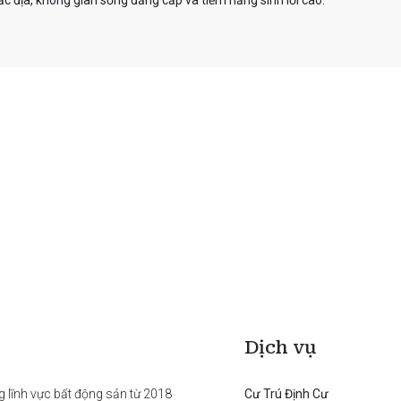
 đắc địa, không gian sống đẳng cấp và tiềm năng sinh lời cao.
Dịch vụ
g lĩnh vực bất động sản từ 2018 
Cư Trú Định Cư