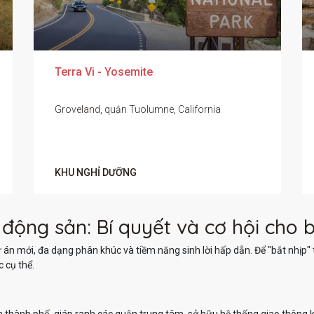
Terra Vi - Yosemite
Groveland, quận Tuolumne, California
KHU NGHỈ DƯỠNG
 động sản: Bí quyết và cơ hội cho 
án mới, đa dạng phân khúc và tiềm năng sinh lời hấp dẫn. Để "bắt nhịp" 
 cụ thể.