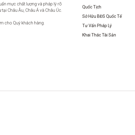
ẩn mực chất lượng và pháp lý rõ 
Quốc Tịch
ư tại Châu Âu, Châu Á và Châu Úc.

Sở Hữu BĐS Quốc Tế
âm cho Quý khách hàng. 

Tư Vấn Pháp Lý
Khai Thác Tài Sản