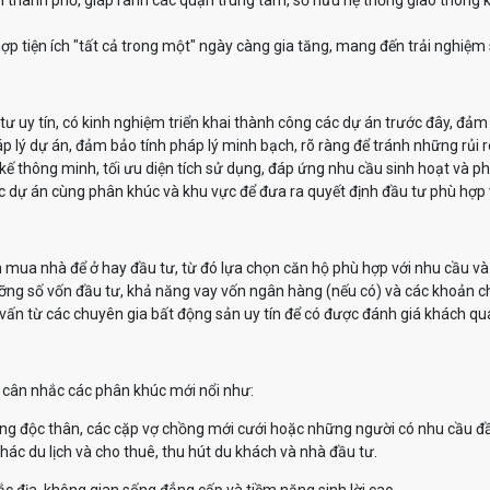
 thành phố, giáp ranh các quận trung tâm, sở hữu hệ thống giao thông k
p tiện ích "tất cả trong một" ngày càng gia tăng, mang đến trải nghiệm s
 uy tín, có kinh nghiệm triển khai thành công các dự án trước đây, đảm 
p lý dự án, đảm bảo tính pháp lý minh bạch, rõ ràng để tránh những rủi r
kế thông minh, tối ưu diện tích sử dụng, đáp ứng nhu cầu sinh hoạt và 
c dự án cùng phân khúc và khu vực để đưa ra quyết định đầu tư phù hợp v
 mua nhà để ở hay đầu tư, từ đó lựa chọn căn hộ phù hợp với nhu cầu và 
ỡng số vốn đầu tư, khả năng vay vốn ngân hàng (nếu có) và các khoản ch
vấn từ các chuyên gia bất động sản uy tín để có được đánh giá khách qua
ể cân nhắc các phân khúc mới nổi như:
ng độc thân, các cặp vợ chồng mới cưới hoặc những người có nhu cầu đ
ác du lịch và cho thuê, thu hút du khách và nhà đầu tư.