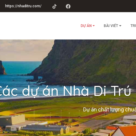
https://nhaditru.com/
DỰ ÁN
BÀI VIẾT
TR
Các dự án Nhà Di Trú
Dự án chất lượng chuẩ