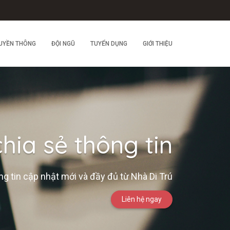
UYỀN THÔNG
ĐỘI NGŨ
TUYỂN DỤNG
GIỚI THIỆU
hia sẻ thông tin
g tin cập nhật mới và đầy đủ từ Nhà Di Trú
Liên hệ ngay