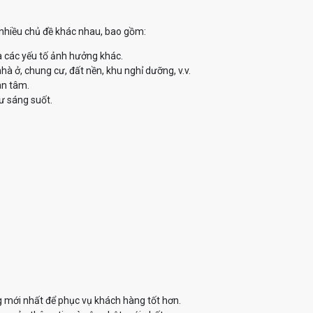
ề nhiều chủ đề khác nhau, bao gồm:
à các yếu tố ảnh hưởng khác.
à ở, chung cư, đất nền, khu nghỉ dưỡng, v.v.
an tâm.
ư sáng suốt.
g mới nhất để phục vụ khách hàng tốt hơn.