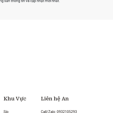
g sản thông tin và cập nhật mới nhất.
Khu Vực
Liên hệ An
Síp
Call/Zalo: 0932105293