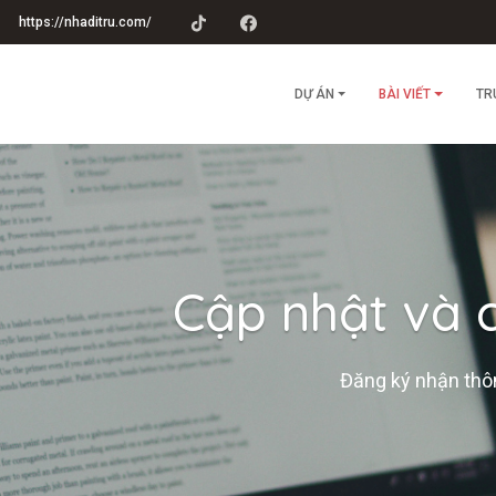
https://nhaditru.com/
DỰ ÁN
BÀI VIẾT
TR
Cập nhật và c
Đăng ký nhận thôn