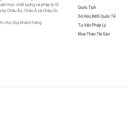
ẩn mực chất lượng và pháp lý rõ 
Quốc Tịch
ư tại Châu Âu, Châu Á và Châu Úc.

Sở Hữu BĐS Quốc Tế
âm cho Quý khách hàng. 

Tư Vấn Pháp Lý
Khai Thác Tài Sản