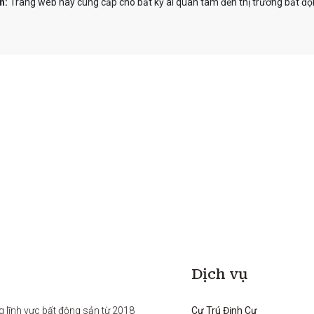
n:
Trang web này cung cấp cho bất kỳ ai quan tâm đến thị trường bất độn
Dịch vụ
g lĩnh vực bất động sản từ 2018 
Cư Trú Định Cư