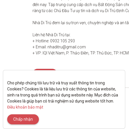
đến nay. Tập trung cung cấp dịch vụ Bất Động Sản chu
ràng từ các Chủ Đầu Tư uy tín và dịch vụ Di Trú Định C
Nhà Di Trú đem lại sự trọn vẹn, chuyên nghiệp và an t
Liên hệ Nhà Di Trú tại:

+ Hotline: 0932 105 293

+ Email: nhaditru@gmail.com

+ VP: IQI Việt Nam, P. Thảo Điền, TP. Thủ Đức, TP. HCM
Liên hệ
Cho phép chúng tôi lưu trữ và truy xuất thông tin trong 
Cookies? Cookies là tài liệu lưu trữ các thông tin của website, 
sinh ra trong quá trình bạn sử dụng website này. Mục đích của 
Cookies là giúp bạn có trải nghiệm sử dụng website tốt hơn. 
Điều khoản bảo mật
Chấp nhận
All rights reserved.