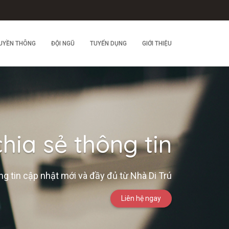
UYỀN THÔNG
ĐỘI NGŨ
TUYỂN DỤNG
GIỚI THIỆU
hia sẻ thông tin
g tin cập nhật mới và đầy đủ từ Nhà Di Trú
Liên hệ ngay