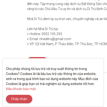
đến nay. Tập trung cung cấp dịch vụ Bất Động Sản chu
ràng từ các Chủ Đầu Tư uy tín và dịch vụ Di Trú Định C
Nhà Di Trú đem lại sự trọn vẹn, chuyên nghiệp và an t
Liên hệ Nhà Di Trú tại:

+ Hotline: 0932 105 293

+ Email: nhaditru@gmail.com

+ VP: IQI Việt Nam, P. Thảo Điền, TP. Thủ Đức, TP. HCM
Liên hệ
Cho phép chúng tôi lưu trữ và truy xuất thông tin trong 
Cookies? Cookies là tài liệu lưu trữ các thông tin của website, 
sinh ra trong quá trình bạn sử dụng website này. Mục đích của 
Cookies là giúp bạn có trải nghiệm sử dụng website tốt hơn. 
Điều khoản bảo mật
Chấp nhận
All rights reserved.