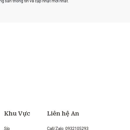
g sản thông tin và cập nhật mới nhất.
Khu Vực
Liên hệ An
Síp
Call/Zalo: 0932105293