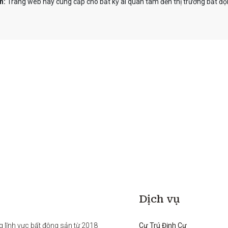
n:
Trang web này cung cấp cho bất kỳ ai quan tâm đến thị trường bất độn
Dịch vụ
g lĩnh vực bất động sản từ 2018 
Cư Trú Định Cư