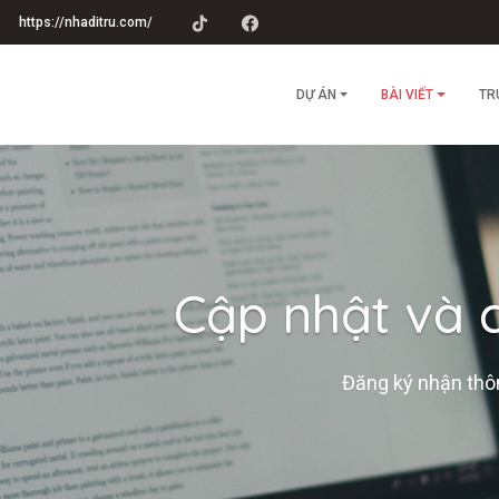
https://nhaditru.com/
DỰ ÁN
BÀI VIẾT
TR
Cập nhật và c
Đăng ký nhận thôn