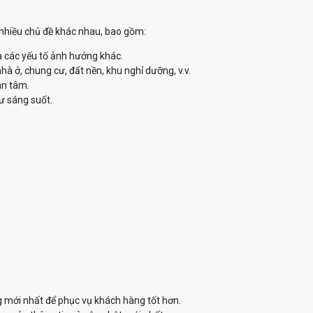
ề nhiều chủ đề khác nhau, bao gồm:
à các yếu tố ảnh hưởng khác.
à ở, chung cư, đất nền, khu nghỉ dưỡng, v.v.
an tâm.
ư sáng suốt.
g mới nhất để phục vụ khách hàng tốt hơn.