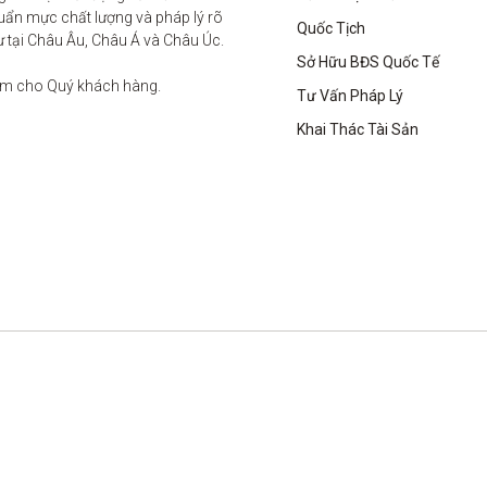
ẩn mực chất lượng và pháp lý rõ 
Quốc Tịch
ư tại Châu Âu, Châu Á và Châu Úc.

Sở Hữu BĐS Quốc Tế
âm cho Quý khách hàng. 

Tư Vấn Pháp Lý
Khai Thác Tài Sản