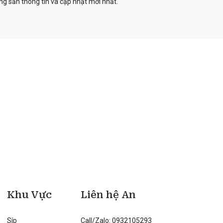
g sản thông tin và cập nhật mới nhất.
Khu Vực
Liên hệ An
Síp
Call/Zalo: 0932105293