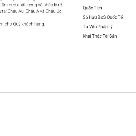
ẩn mực chất lượng và pháp lý rõ 
Quốc Tịch
ư tại Châu Âu, Châu Á và Châu Úc.

Sở Hữu BĐS Quốc Tế
âm cho Quý khách hàng. 

Tư Vấn Pháp Lý
Khai Thác Tài Sản