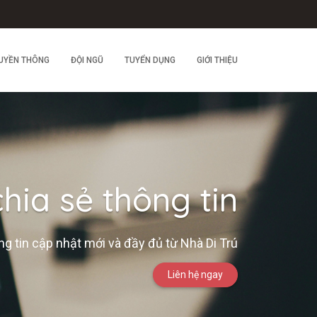
UYỀN THÔNG
ĐỘI NGŨ
TUYỂN DỤNG
GIỚI THIỆU
hia sẻ thông tin
g tin cập nhật mới và đầy đủ từ Nhà Di Trú
Liên hệ ngay