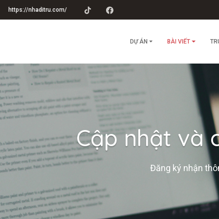
https://nhaditru.com/
DỰ ÁN
BÀI VIẾT
TR
Cập nhật và c
Đăng ký nhận thôn