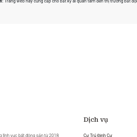
n:
Trang web này cung cấp cho bất kỳ ai quan tâm đến thị trường bất độn
Dịch vụ
g lĩnh vực bất động sản từ 2018 
Cư Trú Định Cư