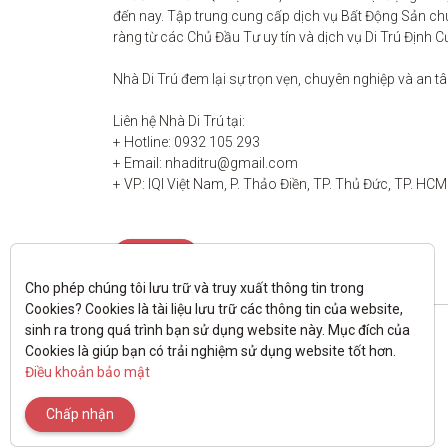
đến nay. Tập trung cung cấp dịch vụ Bất Động Sản chu
ràng từ các Chủ Đầu Tư uy tín và dịch vụ Di Trú Định C
Nhà Di Trú đem lại sự trọn vẹn, chuyên nghiệp và an t
Liên hệ Nhà Di Trú tại:

+ Hotline: 0932 105 293

+ Email: nhaditru@gmail.com

+ VP: IQI Việt Nam, P. Thảo Điền, TP. Thủ Đức, TP. HCM
Liên hệ
Cho phép chúng tôi lưu trữ và truy xuất thông tin trong 
Cookies? Cookies là tài liệu lưu trữ các thông tin của website, 
sinh ra trong quá trình bạn sử dụng website này. Mục đích của 
Cookies là giúp bạn có trải nghiệm sử dụng website tốt hơn. 
Điều khoản bảo mật
Chấp nhận
All rights reserved.